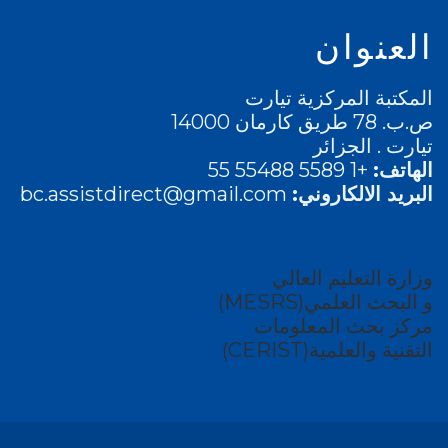
العنوان
المكتبة المركزية تيارت
ص.ب. 78 طريق كارمان 14000
تيارت . الجزائر
الهاتف:
+1 5589 55488 55
البريد الالكاروني:
bc.assistdirect@gmail.com
وزارة التعليم العالي
و البحث العلمي(MESRS)
مركز بحث المعلومات
التقنية والعلمية(CERIST)