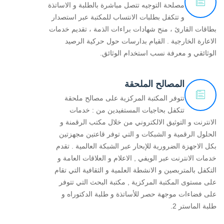
مصلحة التوجيه تتصل مباشرة بالطلبة و الاساتذة
و تتكفل بطلبات الانتساب للمكتبة عبر استصدار
بطاقات القارئ ، منح شهادات براءات الذمة ، تقديم خدمات
الاعارة الخارجية . القيام بدارسات حول حركية الرصيد
الوثائقي و معرفة نسب استخدام الوثائق.
المصالح الملحقة
تتوفر المكتبة المركزية على مصالح ملحقة
تتكفل بحاجيات المستفيدين من : خدمات
الانترنت و التوثيق الالكتروني من خلال مكتب الرقمنة و
الحلول الرقمية و الشبكات و التي توفر قاعتين مجهزتين
بكل الاجهزة الضرورية للإبحار عبر الشبكة العالمية . تقدم
خدمات الانترنت عبر الويفي , الاعلام و العلاقات العامة و
التكفل بالمتربصين و الانشطة العلمية و الثقافية التي تقام
على مستوى المكتبة المركزية , مكتبة البحث التي تتوفر
على فضاءات موجهة حصر للأساتذة و طلبة الدكتوراه و
طلبة الماستر 2.